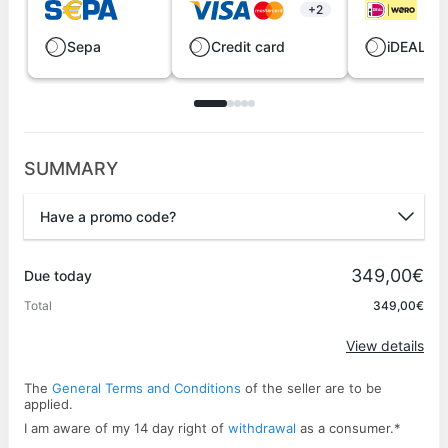
+2
Sepa
Credit card
iDEAL | 
SUMMARY
Have a promo code?
Promo code
349,00€
Due today
Total
349,00€
Apply
View details
The
General Terms and Conditions
of the seller are to be
applied.
I am aware of my 14 day right of
withdrawal
as a consumer.
*