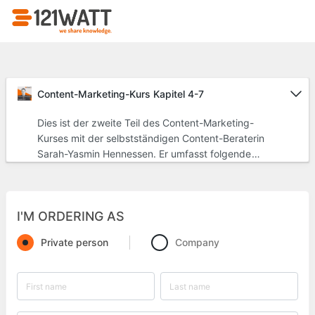
Content-Marketing-Kurs Kapitel 4-7
Dies ist der zweite Teil des Content-Marketing-
Kurses mit der selbstständigen Content-Beraterin
Sarah-Yasmin Hennessen. Er umfasst folgende
Themen:Kapitel 4: Unterschiede zwischen B2B- und
B2C-Content-Marketing&nbsp;-&nbsp;In diesem
Kapitel gehen wir genauer auf die unterschiedlichen
I'M ORDERING AS
Arten von Personas ein und klären, warum du im
B2B-Bereich oft mehrere Personas auf einmal
Private person
Company
erreichen musst.Kapitel 5: Die
Themenfindung&nbsp;-&nbsp;Du lernst, wo du gute
Inspiration für deinen Content finden
kannst.&nbsp;Kapitel 6: Die Content-
Kreation&nbsp;-&nbsp;Du lernst, welche Content-