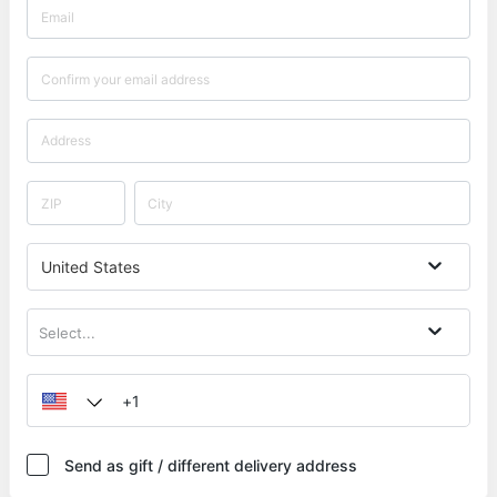
Formate es gibt, wie du Reichweite, Trust und neue
Leads gewinnst und wie du die Bindung zu deinen
Kunden stärkst.&nbsp;Kapitel 7:&nbsp;Content-
Produktion - Outsourcing oder Inhouse? -&nbsp;Wir
zeigen dir Vor- und Nachteile von Outsourcing-
Plattformen und wann es sinnvoll ist, auf solche
zurückzugreifen. Außerdem erstellen wir
gemeinsam ein Autorenbriefing
United States
Select...
Send as gift / different delivery address